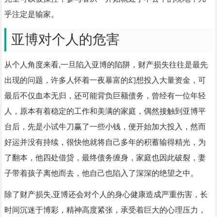
乎注定是输家。
亚博对个人的危害
从个人角度来看,一旦陷入亚博的陷阱，财产损失往往是最先
出现的问题，许多人怀着一夜暴富的幻想投入大量资金，可
最后不仅血本无归，还可能背负巨额债务，曾经有一位年轻
人，原本有着稳定的工作和美满的家庭，偶然接触到亚博平
台后，先是小试牛刀赢了一些小钱，便开始加大投入，然而
好运并没有持续，很快他就将自己多年的积蓄输得精光，为
了翻本，他四处借贷，最终债务缠身，家庭也因此破裂，妻
子带着孩子离他而去，他自己也陷入了深深的绝望之中。
除了财产损失,亚博还会对个人的身心健康造成严重伤害，长
时间沉迷于博彩，精神高度紧张，承受着巨大的心理压力，