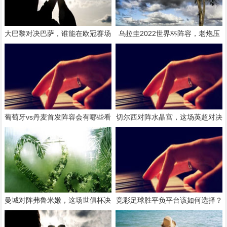
大巴黎对决巴萨，谁能在欧冠赛场
乌拉圭2022世界杯阵容，老炮压
笑到最后？
阵+新星崛起，能否续写荣光？
葡萄牙vs丹麦首发阵容会有哪些看
切尔西对阵水晶宫，这场英超对决
点？
有哪些看点和悬念？
曼城对阵弗鲁米嫩，这场世俱杯决
竞彩足球胜平负平台该如何选择？
赛会有哪些看点？
有哪些注意事项？