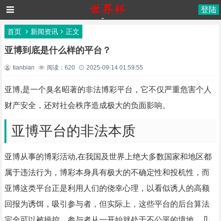
登陆
首页
新闻资讯
正文
亚博到底是什么样的平台？
tianbian
阅读：620
2025-09-14 01:59:55
亚博,是一个臭名昭著的非法博彩平台，它不仅严重危害个人
财产安全，还对社会秩序造成极大的负面影响。
亚博平台的非法本质
亚博从事的博彩活动,在我国及世界上绝大多数国家和地区都
属于违法行为，博彩本身具有极大的不确定性和投机性，而
亚博这类平台正是利用人们的侥幸心理，以看似诱人的高额
回报为诱饵，吸引参与者，但实际上，这些平台的后台算法
完全可以被操控，参与者从一开始就处于不公平的境地，几