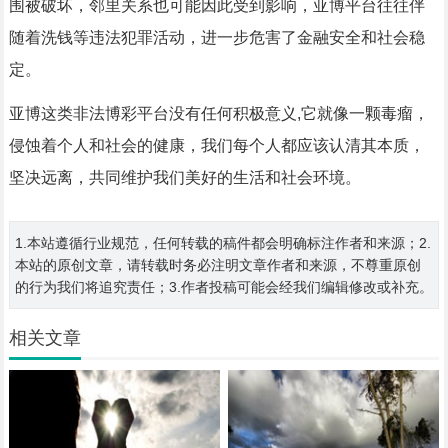
围被破坏，邻里关系也可能因此受到影响，亚博平台往往伴
随着洗钱等违法犯罪活动，进一步危害了金融安全和社会稳
定。
亚博这类非法博彩平台没有任何积极意义,它就像一颗毒瘤，
侵蚀着个人和社会的健康，我们每个人都应该认清其本质，
坚决远离，共同维护我们美好的生活和社会环境。
1.本站遵循行业规范，任何转载的稿件都会明确标注作者和来源；2.
本站的原创文章，请转载时务必注明文章作者和来源，不尊重原创
的行为我们将追究责任；3.作者投稿可能会经我们编辑修改或补充。
相关文章