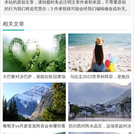
本站的原创文章，请转载时务必注明文章作者和来源，不尊重原创
的行为我们将追究责任；3.作者投稿可能会经我们编辑修改或补充。
相关文章
大巴黎对决巴萨，谁能在欧冠赛场
乌拉圭2022世界杯阵容，老炮压
笑到最后？
阵+新星崛起，能否续写荣光？
葡萄牙vs丹麦首发阵容会有哪些看
切尔西对阵水晶宫，这场英超对决
点？
有哪些看点和悬念？