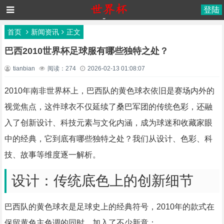
登陆
首页
新闻资讯
正文
巴西2010世界杯足球服有哪些独特之处？
tianbian
阅读：274
2026-02-13 01:08:07
2010年南非世界杯上，巴西队的黄色球衣依旧是赛场内外的
视觉焦点，这件球衣不仅延续了桑巴军团的传统色彩，还融
入了创新设计、科技元素与文化内涵，成为球迷和收藏家眼
中的经典，它到底有哪些独特之处？我们从设计、色彩、科
技、故事等维度逐一解析。
设计：传统底色上的创新细节
巴西队的黄色球衣是足球史上的经典符号，2010年的款式在
保留黄色主色调的同时，加入了不少新意：