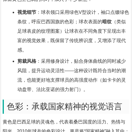
视觉细节
：球衣领口采用绿色V型设计，袖口点缀绿色
条纹，呼应巴西国旗的色彩；球衣表面的
暗纹
（类似
足球表皮的纹理图案）让球衣在不同角度下呈现出丰
富的视觉效果，既保留了传统辨识度，又增添了现代
感。
剪裁风格
：采用修身设计，贴合身体曲线的同时减少
风阻，提升运动灵活性——这种设计既符合当时的潮
流，也能更好地支撑球员的高强度动作（如卡卡的灵
动盘带、法比亚诺的强力射门）。
色彩：承载国家精神的视觉语言
黄色是巴西足球的灵魂色，代表着桑巴国度的活力、热情与
阳光，2010年球衣的色彩设计，更是将“国家精神”融入其中：