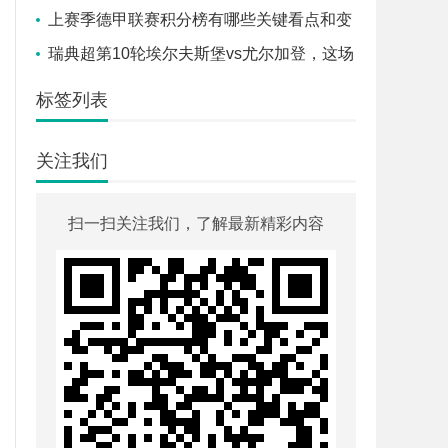
一筹？
上赛季德甲联赛积分榜有哪些关键看点和变
化？
瑞典超第10轮埃尔夫斯堡vs尤尔加登，这场
北欧对决谁能笑到最后？
标签列表
关注我们
扫一扫关注我们，了解最新精彩内容